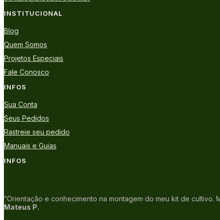
INSTITUCIONAL
Blog
Quem Somos
Projetos Especiais
Fale Conosco
INFOS
Sua Conta
Seus Pedidos
Rastreie seu pedido
Manuais e Guias
INFOS
“Orientação e conhecimento na montagem do meu kit de cultivo. Mu
Mateus P.