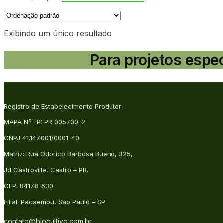
Exibindo um único resultado
Para projetos espe
Registro de Estabelecimento Produtor
MAPA Nº EP: PR 005700-2
CNPJ 41.147.001/0001-40
Matriz: Rua Odorico Barbosa Bueno, 325,
Jd Castroville, Castro – PR.
CEP: 84178-630
Filial: Pacaembu, São Paulo – SP
contato@biocultivo.com.br