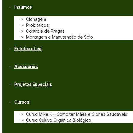
Insumos
Clonagem
Probioticos
Controle de Pragas
Montagem e Manutenção de Solo
Estufas e Led
Acessórios
Projetos Especiais
Cursos
Curso Mike K – Como ter Mães e Clones Saudáveis
Curso Cultivo Orgânico Biológico