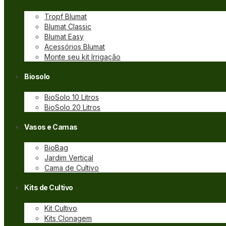
Tropf Blumat
Blumat Classic
Blumat Easy
Acessórios Blumat
Monte seu kit Irrigação
Biosolo
BioSolo 10 Litros
BioSolo 20 Litros
Vasos e Camas
BioBag
Jardim Vertical
Cama de Cultivo
Kits de Cultivo
Kit Cultivo
Kits Clonagem