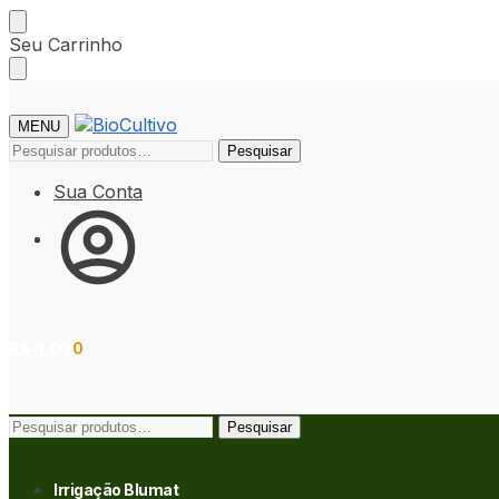
Skip
Skip
Seu Carrinho
to
to
navigation
content
MENU
Pesquisar
Pesquisar
por:
Sua Conta
R$
0,00
0
Pesquisar
Pesquisar
por:
Irrigação Blumat