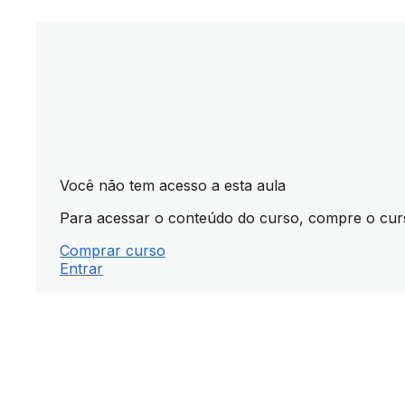
Você não tem acesso a esta aula
Para acessar o conteúdo do curso, compre o curso 
Comprar curso
Entrar
Ant
Pró
eri
xim
or
o