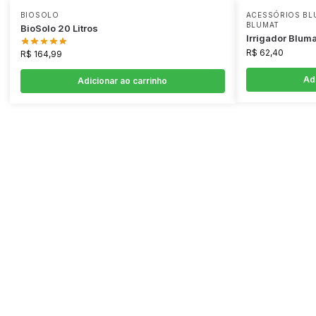
BIOSOLO
ACESSÓRIOS BL
BLUMAT
BioSolo 20 Litros
Irrigador Bluma
R$
62,40
R$
164,99
Ad
Adicionar ao carrinho