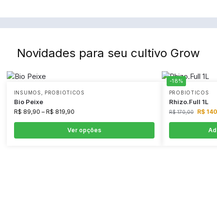
Novidades para seu cultivo Grow
-18%
INSUMOS
,
PROBIOTICOS
PROBIOTICOS
Bio Peixe
Rhizo.Full 1L
R$
89,90
–
R$
819,90
R$
140
R$
170,00
Ver opções
Ad