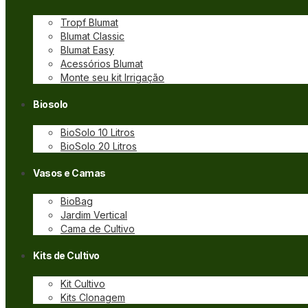
Tropf Blumat
Blumat Classic
Blumat Easy
Acessórios Blumat
Monte seu kit Irrigação
Biosolo
BioSolo 10 Litros
BioSolo 20 Litros
Vasos e Camas
BioBag
Jardim Vertical
Cama de Cultivo
Kits de Cultivo
Kit Cultivo
Kits Clonagem