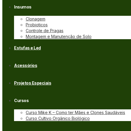
Insumos
Clonagem
Probioticos
Controle de Pragas
Montagem e Manutenção de Solo
Estufas e Led
Acessórios
Projetos Especiais
Cursos
Curso Mike K – Como ter Mães e Clones Saudáveis
Curso Cultivo Orgânico Biológico