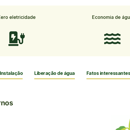
ero eletricidade
Economia de ág
Instalação
Liberação de água
Fatos interessante
rnos