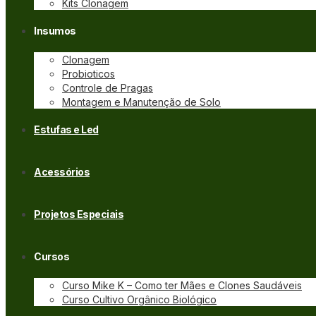
Kits Clonagem
Insumos
Clonagem
Probioticos
Controle de Pragas
Montagem e Manutenção de Solo
Estufas e Led
Acessórios
Projetos Especiais
Cursos
Curso Mike K – Como ter Mães e Clones Saudáveis
Curso Cultivo Orgânico Biológico