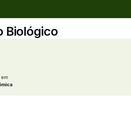
 Biológico
em
nômica