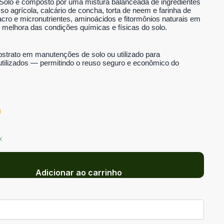
olo é composto por uma mistura balanceada de ingredientes 
so agrícola, calcário de concha, torta de neem e farinha de 
ro e micronutrientes, aminoácidos e fitormônios naturais em 
 melhora das condições químicas e físicas do solo.
strato em manutenções de solo ou utilizado para 
 utilizados — permitindo o reuso seguro e econômico do 
0
x
Adicionar ao carrinho