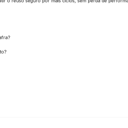
itir o reuso seguro por mais ciclos, sem perda de perform
afra?
to?