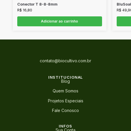
Conector T 8-8-8mm
BluSoak
R$
16,80
R$
49,9
Adicionar ao carrinho
contato@biocultivo.com.br
INSTITUCIONAL
Blog
Quem Somos
Projetos Especiais
Fale Conosco
INFOS
Sua Conta