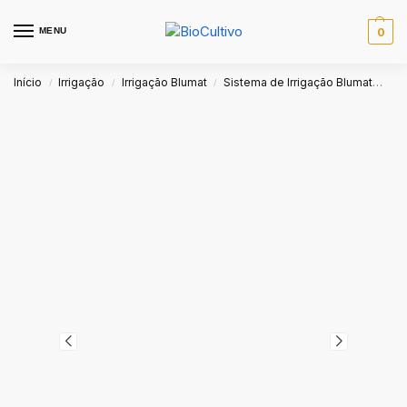
MENU
0
Início
Irrigação
Irrigação Blumat
Sistema de Irrigação Blumat
Con
/
/
/