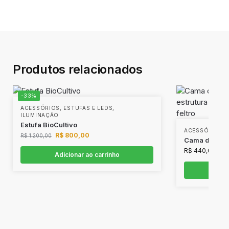
Produtos relacionados
-33%
ACESSÓRIOS
,
ESTUFAS E LEDS
,
ILUMINAÇÃO
Estufa BioCultivo
ACESSÓRIOS
,
R$
800,00
R$
1.200,00
Cama de Culti
R$
440,00
Adicionar ao carrinho
Adi