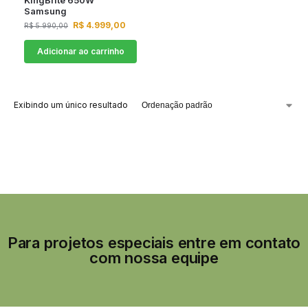
KingBrite 650W
Samsung
R$
4.999,00
R$
5.990,00
Adicionar ao carrinho
Exibindo um único resultado
Para projetos especiais entre em contato
com nossa equipe