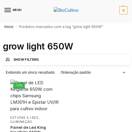
MENU
0
Início
Produtos marcados com a tag “grow light 650W”
/
grow light 650W
SHOW FILTERS
Exibindo um único resultado
-17%
ESTUFAS E LEDS
,
ILUMINAÇÃO
Painel de Led King