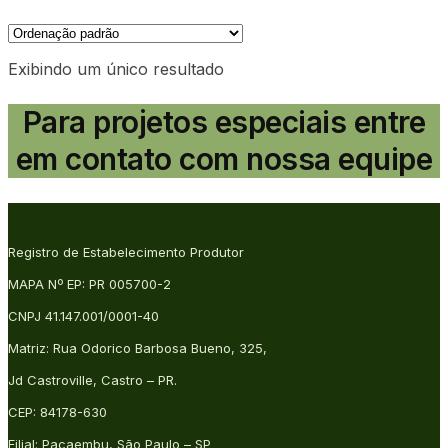
Exibindo um único resultado
Para projetos especiais entre
em contato com nossa equipe
Registro de Estabelecimento Produtor
MAPA Nº EP: PR 005700-2
CNPJ 41.147.001/0001-40
Matriz: Rua Odorico Barbosa Bueno, 325,
Jd Castroville, Castro – PR.
CEP: 84178-630
Filial: Pacaembu, São Paulo – SP