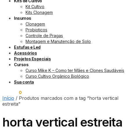
Kits de Cultivo
Kit Cultivo
Kits Clonagem
Insumos
Clonagem
Probioticos
Controle de Pragas
Montagem e Manutenção de Solo
Estufas e Led
Acessórios
Projetos Especiais
Cursos
Curso Mike K – Como ter Mães e Clones Saudáveis
Curso Cultivo Orgânico Biológico
Sua conta
R$
0,00
0
Início
/
Produtos marcados com a tag “horta vertical
estreita”
horta vertical estreita