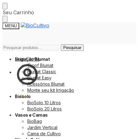
Skip
Skip
Seu Carrinho
to
to
navigation
content
MENU
Pesquisar
Pesquisar
Pesquisar
Pesquisar
por:
por:
Sua Conta
Irrigação Blumat
Tropf Blumat
Blumat Classic
Blumat Easy
Acessórios Blumat
Monte seu kit Irrigação
R$
0,00
Biosolo
0
BioSolo 10 Litros
BioSolo 20 Litros
Vasos e Camas
BioBag
Jardim Vertical
Cama de Cultivo