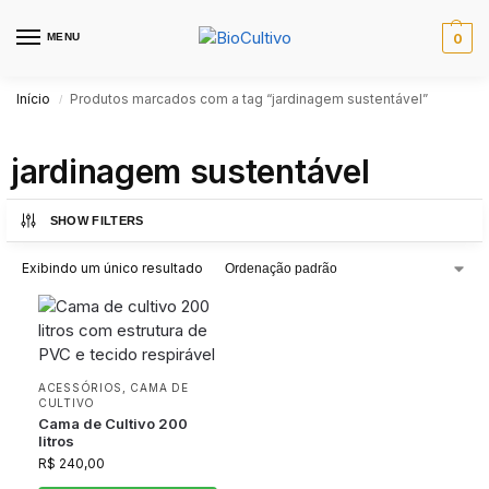
MENU
0
Início
Produtos marcados com a tag “jardinagem sustentável”
/
jardinagem sustentável
SHOW FILTERS
Exibindo um único resultado
ACESSÓRIOS
,
CAMA DE
CULTIVO
Cama de Cultivo 200
litros
R$
240,00