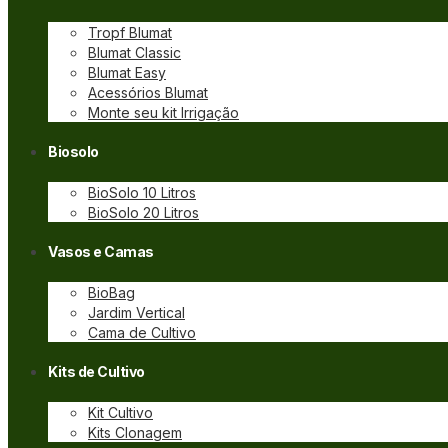
Tropf Blumat
Blumat Classic
Blumat Easy
Acessórios Blumat
Monte seu kit Irrigação
Biosolo
BioSolo 10 Litros
BioSolo 20 Litros
Vasos e Camas
BioBag
Jardim Vertical
Cama de Cultivo
Kits de Cultivo
Kit Cultivo
Kits Clonagem