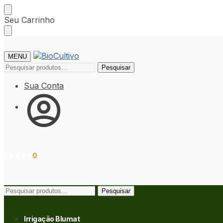
Skip
Skip
Seu Carrinho
to
to
navigation
content
MENU
Pesquisar
Pesquisar
por:
Sua Conta
R$
0,00
0
Pesquisar
Pesquisar
por:
Irrigação Blumat