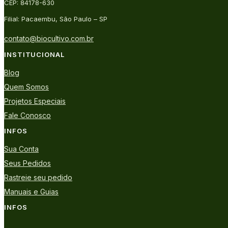
CEP: 84178-630
Filial: Pacaembu, São Paulo – SP
contato@biocultivo.com.br
INSTITUCIONAL
Blog
Quem Somos
Projetos Especiais
Fale Conosco
INFOS
Sua Conta
Seus Pedidos
Rastreie seu pedido
Manuais e Guias
INFOS