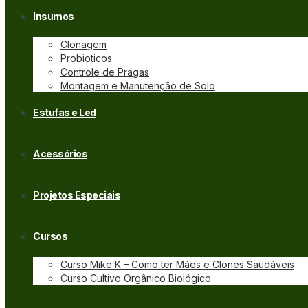
Insumos
Clonagem
Probioticos
Controle de Pragas
Montagem e Manutenção de Solo
Estufas e Led
Acessórios
Projetos Especiais
Cursos
Curso Mike K – Como ter Mães e Clones Saudáveis
Curso Cultivo Orgânico Biológico