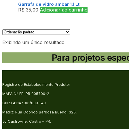
Garrafa de vidro ambar 1.1 Lt
R$
35,00
Adicionar ao carrinho
Exibindo um único resultado
Para projetos espe
Registro de Estabelecimento Produtor
MAPA Nº EP: PR 005700-2
CNPJ 41.147.001/0001-40
Matriz: Rua Odorico Barbosa Bueno, 325,
Jd Castroville, Castro – PR.