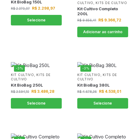
Kit BioBag 150L
CULTIVO
,
KITS DE CULTIVO
R$
2.298,97
Kit Cultivo Completo
R$
2.370,07
200L
Selecione
R$
9.366,72
R$
9.656,41
Adicionar ao carrinho
-3%
-3%
KIT CULTIVO
,
KITS DE
KIT CULTIVO
,
KITS DE
CULTIVO
CULTIVO
Kit BioBag 250L
Kit BioBag 380L
R$
3.486,28
R$
4.538,01
R$
3.594,10
R$
4.678,36
Selecione
Selecione