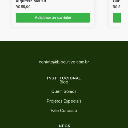
Alquifish Mel 1 lt
Gorilla
R$
55,90
R$
80,0
Adicionar ao carrinho
contato@biocultivo.com.br
INSTITUCIONAL
Blog
Quem Somos
Projetos Especiais
Fale Conosco
INFOS