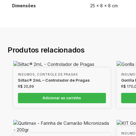
Dimensões
25 × 8 × 8 cm
Produtos relacionados
INSUMOS
,
CONTROLE DE PRAGAS
INSUMO
Siltac® 2mL – Controlador de Pragas
Gorilla
R$
20,99
R$
170,
Adicionar ao carrinho
INSUMO