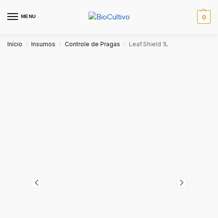
MENU
0
Início
Insumos
Controle de Pragas
Leaf.Shield 1L
/
/
/