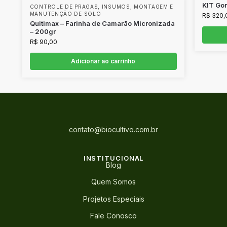
KIT Gor
CONTROLE DE PRAGAS
,
INSUMOS
,
MONTAGEM E
MANUTENÇÃO DE SOLO
R$
320,
Quitimax – Farinha de Camarão Micronizada
– 200gr
R$
90,00
Adicionar ao carrinho
contato@biocultivo.com.br
INSTITUCIONAL
Blog
Quem Somos
Projetos Especiais
Fale Conosco