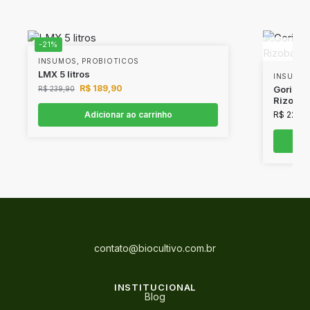
-21%
INSUMOS
,
PROBIOTICOS
LMX 5 litros
INSUMO
R$
189,90
Gorilla
R$
239,90
Rizobac
Adicionar ao carrinho
R$
229,9
contato@biocultivo.com.br
INSTITUCIONAL
Blog