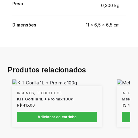
Peso
0,300 kg
Dimensões
11 × 6,5 × 6,5 cm
Produtos relacionados
INSUMOS
,
PROBIOTICOS
INSUMO
KIT Gorilla 1L + Pro mix 100g
Melaço 
R$
415,00
R$
49,9
Adicionar ao carrinho